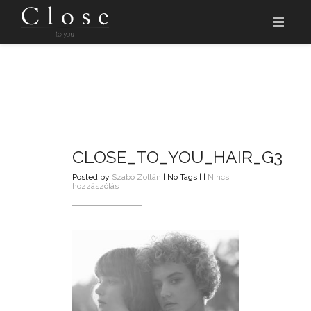
KEZDŐLAP
HITVALLÁSUNK
A SZALON
ÁRLISTA
CLOSE_TO_YOU_HAIR_G3
Posted by
Szabó Zoltán
| No Tags | |
Nincs
CLOSE AKADÉMIA
a(z)
hozzászólás
close_to_you_hair_g3
bejegyzéshez
IDŐPONTFOGLALÁS
EN