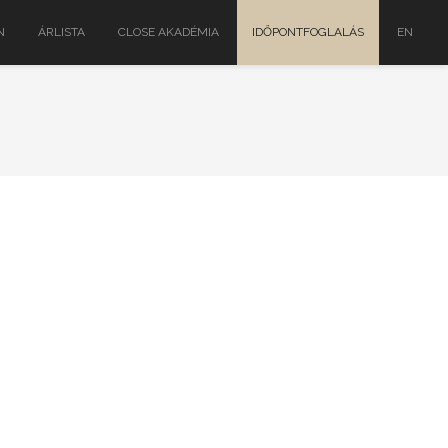
N
ÁRLISTA
CLOSE AKADÉMIA
IDŐPONTFOGLALÁS
EN