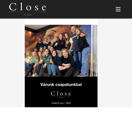
KEZDŐLAP
HITVALLÁSUNK
A SZALON
ÁRLISTA
CLOSE AKADÉMIA
IDŐPONTFOGLALÁS
EN